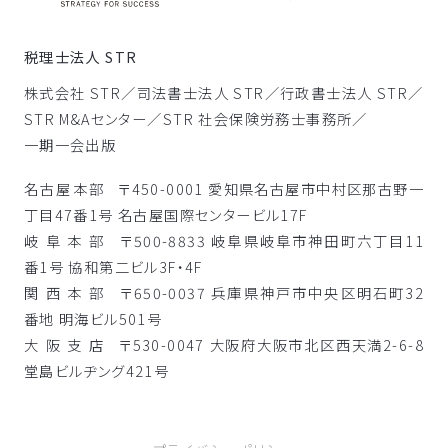
税理士法人 STR
株式会社 STR／
司法書士法人 STR／
行政書士法人 STR／
STR M&Aセンター／
STR 社会保険労務士事務所／
一期一会出版
名古屋本部
〒450-0001 愛知県名古屋市中村区那古野一
丁目47番1号 名古屋国際センタービル17F
岐阜本部
〒500-8833 岐阜県岐阜市神田町六丁目11
番1号 協和第二ビル3F・4F
関西本部
〒650-0037 兵庫県神戸市中央区明石町32
番地 明海ビル501号
大阪支店
〒530-0047 大阪府大阪市北区西天満2-6-8
堂島ビルヂング421号