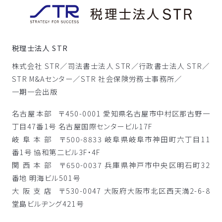
税理士法人 STR
株式会社 STR／
司法書士法人 STR／
行政書士法人 STR／
STR M&Aセンター／
STR 社会保険労務士事務所／
一期一会出版
名古屋本部
〒450-0001 愛知県名古屋市中村区那古野一
丁目47番1号 名古屋国際センタービル17F
岐阜本部
〒500-8833 岐阜県岐阜市神田町六丁目11
番1号 協和第二ビル3F・4F
関西本部
〒650-0037 兵庫県神戸市中央区明石町32
番地 明海ビル501号
大阪支店
〒530-0047 大阪府大阪市北区西天満2-6-8
堂島ビルヂング421号