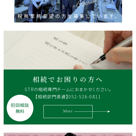
税務業務希望の方を募集しています。
相続でお困りの方へ
STRの相続専門チームに
おまかせください。
【相続部門直通】052-526-0811
初回相談
無料
More