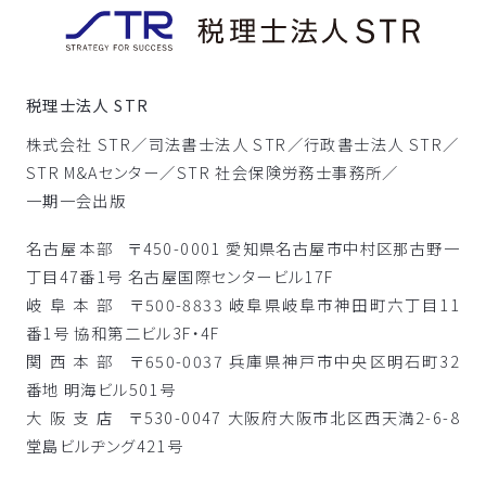
税理士法人 STR
株式会社 STR／
司法書士法人 STR／
行政書士法人 STR／
STR M&Aセンター／
STR 社会保険労務士事務所／
一期一会出版
名古屋本部
〒450-0001 愛知県名古屋市中村区那古野一
丁目47番1号 名古屋国際センタービル17F
岐阜本部
〒500-8833 岐阜県岐阜市神田町六丁目11
番1号 協和第二ビル3F・4F
関西本部
〒650-0037 兵庫県神戸市中央区明石町32
番地 明海ビル501号
大阪支店
〒530-0047 大阪府大阪市北区西天満2-6-8
堂島ビルヂング421号