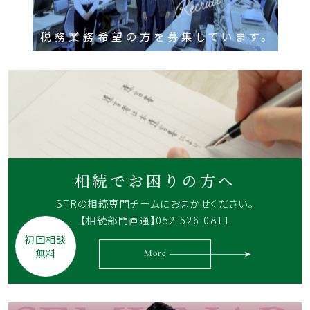
税務業務希望の方を募集しています。
相続でお困りの方へ
STRの相続専門チームに
おまかせください。
【相続部門直通】052-526-0811
初回相談
無料
More